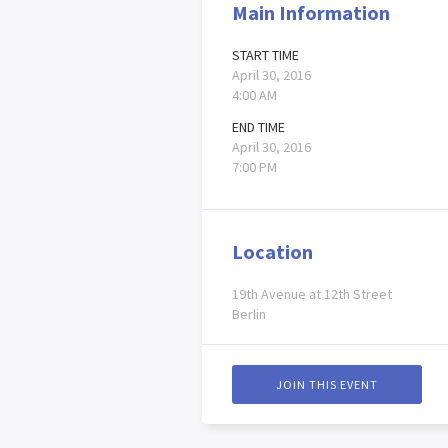
Main Information
START TIME
April 30, 2016
4:00 AM
END TIME
April 30, 2016
7:00 PM
Location
19th Avenue at 12th Street
Berlin
JOIN THIS EVENT