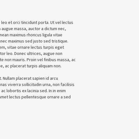
leo et orci tincidunt porta. Ut vel lectus
am augue massa, auctor a dictum nec,
enean maximus rhoncus ligula vitae
onec maximus sed justo sed tristique.
rem, vitae ornare lectus turpis eget
itor leo. Donec ultrices, augue non
te non mauris. Proin vel finibus massa, ac
e, ac placerat turpis aliquam non.
t. Nullam placerat sapien id arcu
as viverra sollicitudin urna, non facilisis
ac lobortis ex lacinia sed. In in enim
t amet lectus pellentesque ornare a sed