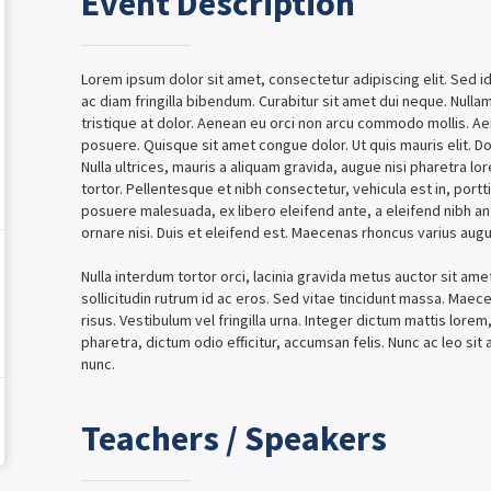
Event Description
Lorem ipsum dolor sit amet, consectetur adipiscing elit. Sed id 
ac diam fringilla bibendum. Curabitur sit amet dui neque. Null
tristique at dolor. Aenean eu orci non arcu commodo mollis. A
posuere. Quisque sit amet congue dolor. Ut quis mauris elit. D
Nulla ultrices, mauris a aliquam gravida, augue nisi pharetra lo
tortor. Pellentesque et nibh consectetur, vehicula est in, portt
posuere malesuada, ex libero eleifend ante, a eleifend nibh an
ornare nisi. Duis et eleifend est. Maecenas rhoncus varius augu
Nulla interdum tortor orci, lacinia gravida metus auctor sit ame
sollicitudin rutrum id ac eros. Sed vitae tincidunt massa. Maecen
risus. Vestibulum vel fringilla urna. Integer dictum mattis lorem, 
pharetra, dictum odio efficitur, accumsan felis. Nunc ac leo si
nunc.
Teachers / Speakers