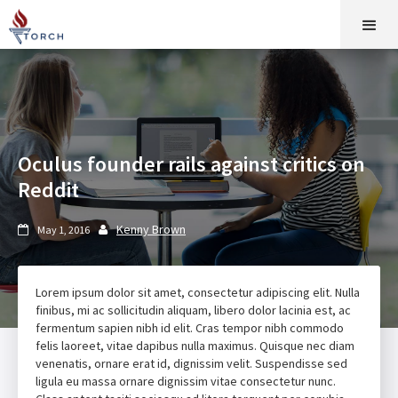
Oculus founder rails against critics on
Reddit
Kenny Brown
May 1, 2016


Lorem ipsum dolor sit amet, consectetur adipiscing elit. Nulla
finibus, mi ac sollicitudin aliquam, libero dolor lacinia est, ac
fermentum sapien nibh id elit. Cras tempor nibh commodo
felis laoreet, vitae dapibus nulla maximus. Quisque nec diam
venenatis, ornare erat id, dignissim velit. Suspendisse sed
ligula eu massa ornare dignissim vitae consectetur nunc.