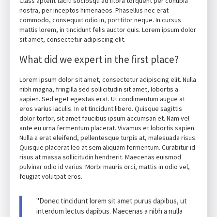
Class aptent taciti sociosqu ad litora torquent per conubia
nostra, per inceptos himenaeos. Phasellus nec erat
commodo, consequat odio in, porttitor neque. In cursus
mattis lorem, in tincidunt felis auctor quis. Lorem ipsum dolor
sit amet, consectetur adipiscing elit.
What did we expert in the first place?
Lorem ipsum dolor sit amet, consectetur adipiscing elit. Nulla
nibh magna, fringilla sed sollicitudin sit amet, lobortis a
sapien. Sed eget egestas erat. Ut condimentum augue at
eros varius iaculis. In et tincidunt libero. Quisque sagittis
dolor tortor, sit amet faucibus ipsum accumsan et. Nam vel
ante eu urna fermentum placerat. Vivamus et lobortis sapien.
Nulla a erat eleifend, pellentesque turpis at, malesuada risus.
Quisque placerat leo at sem aliquam fermentum. Curabitur id
risus at massa sollicitudin hendrerit. Maecenas euismod
pulvinar odio id varius. Morbi mauris orci, mattis in odio vel,
feugiat volutpat eros.
"Donec tincidunt lorem sit amet purus dapibus, ut
interdum lectus dapibus. Maecenas a nibh a nulla